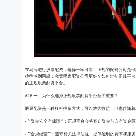
在乌海进行股票配资，选择一家可靠、正规的配资公司是保
往往感到困惑：究竟哪家配资公司更好？如何辨别正规平台
的正规股票配资平台。
### 一、为什么选择正规股票配资平台至关重要？
股票配资是一种杠杆投资方式，可以放大收益，但也伴随着
- **资金安全有保障**：正规平台会将客户资金与自有资
- **合规经营**：遵守相关法律法规，提供透明的费率和