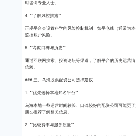
时咨询专业人士。
4. **了解风控措施**
正规平台会设置科学的风险控制机制，如平仓线（通常为本金
监控账户风险。
5. **考察口碑与历史**
通过互联网搜索、投资论坛等渠道，了解平台的历史运营情
信赖。
### 三、乌海股票配资公司选择建议
1. **优先选择本地知名平台**
乌海本地一些运营时间较长、口碑较好的配资公司可能更了
朋友推荐了解相关信息。
2. **比较费率与服务质量**