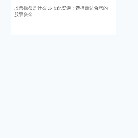
股票操盘是什么 炒股配资选：选择最适合您的
股票资金