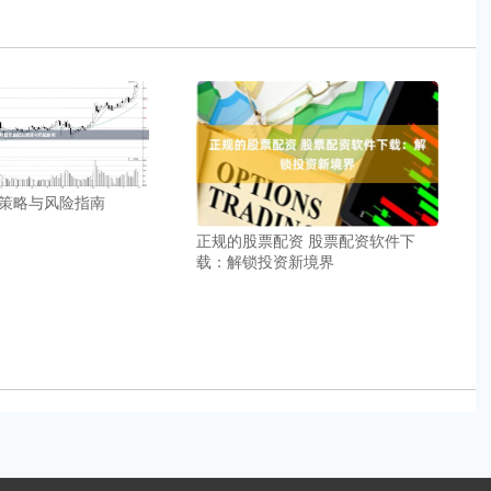
策略与风险指南
正规的股票配资 股票配资软件下
载：解锁投资新境界