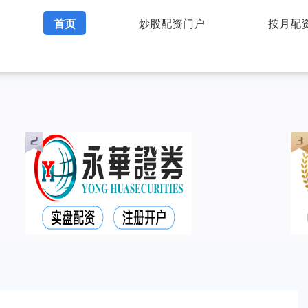
首页
炒股配资门户
按月配