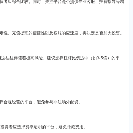
资者应综合比较。同时，关注平台是否提供专业客服、投资指导等增
定性、充值提现的便捷性以及客服响应速度，再决定是否加大投资。
但这往往伴随着极高风险。建议选择杠杆比例适中（如3-5倍）的平
择合规经营的平台，避免参与非法场外配资。
。投资者应选择费率透明的平台，避免隐藏费用。