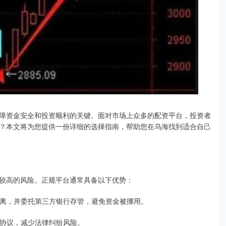
障资金安全和投资顺利的关键。面对市场上众多的配资平台，投资者
？本文将为您提供一份详细的选择指南，帮助您在乌海找到适合自己
较高的风险。正规平台通常具备以下优势：
金隔离，并委托第三方银行存管，避免资金被挪用。
服务协议，减少法律纠纷风险。