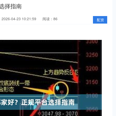
选择指南
026-04-23 10:21:59
阅读：86
配资