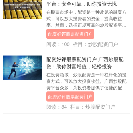
平台：安全可靠，助你投资无忧
在股票市场中，配资是一种常见的融资方
式，可以放大投资者的资金，提高收益
率。然而，选择正规可靠的炒股配资平台
至关重要，以保障资金安全和投资收益。 *
配资好评股票配资门户
**放大收益....
阅读：
100
栏目：
炒股配资门户
配资好评股票配资门户 广西炒股配
资：助你财富增值，轻松投资
在投资领域，炒股配资是一种杠杆化的投
资方式，可以放大投资收益。广西炒股配
资平台众多，为投资者提供了便捷的配资
渠道。 股票配资的优势显而易见。首先，
配资好评股票配资门户
它可以放大投资....
阅读：
84
栏目：
炒股配资门户